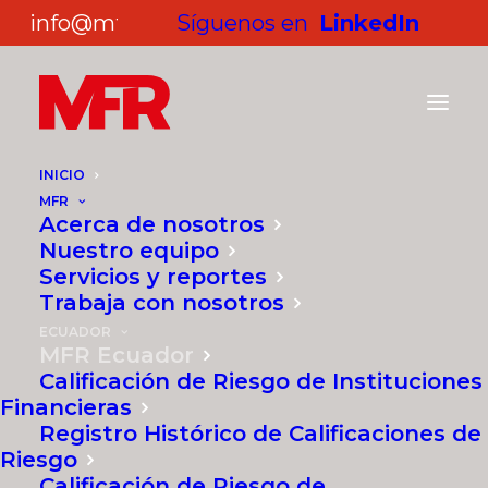
info@mf-rating.com
Síguenos en
LinkedIn
INICIO
MFR
Acerca de nosotros
MFR en Ecuador
Nuestro equipo
Servicios y reportes
Trabaja con nosotros
ECUADOR
MFR Ecuador
Calificación de Riesgo de Instituciones
Financieras
Registro Histórico de Calificaciones de
Riesgo
Calificación de Riesgo de