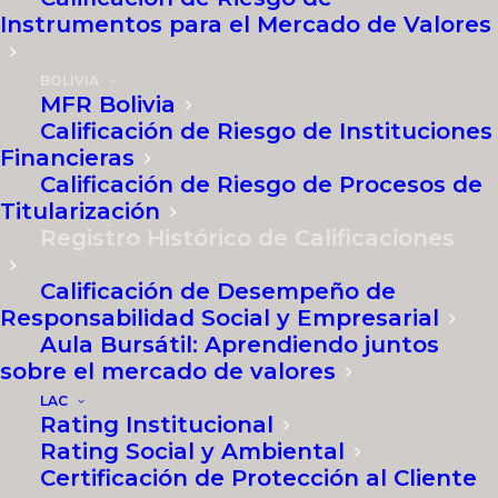
Instrumentos para el Mercado de Valores
BOLIVIA
Buscar:
MFR Bolivia
Calificación de Riesgo de Instituciones
Financieras
Calificación de Riesgo de Procesos de
Titularización
FECHA DE
TIPO DE
TIPO DE
EMI
CALIFICACIÓN
CALIFICACIÓN
INSTRUMENTO
Registro Histórico de Calificaciones
FECHA DE
TIPO DE
TIPO DE
EMI
Calificación de Desempeño de
CALIFICACIÓN
CALIFICACIÓN
INSTRUMENTO
2/07/2024
A
Local
2/07/
Responsabilidad Social y Empresarial
Aula Bursátil: Aprendiendo juntos
2/07/2024
AA+
Local
2/07/
sobre el mercado de valores
LAC
2/07/2024
BBB+
Local
2/07/
Rating Institucional
Rating Social y Ambiental
Certificación de Protección al Cliente
2/07/2024
B
Local
2/07/