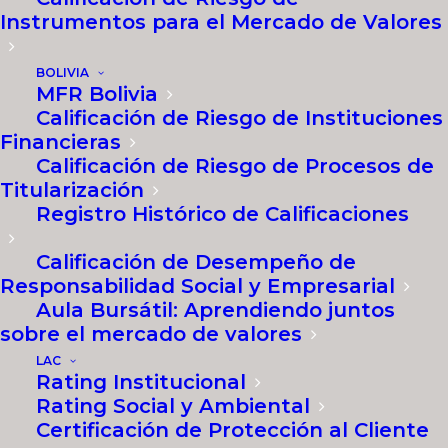
Oficina Quito, Ecuador
Instrumentos para el Mercado de Valores
BOLIVIA
MFR Bolivia
Calificación de Riesgo de Instituciones
Financieras
Calificación de Riesgo de Procesos de
Titularización
Registro Histórico de Calificaciones
Descripción
Calificación de Desempeño de
Responsabilidad Social y Empresarial
Aula Bursátil: Aprendiendo juntos
Acerca de MFR
sobre el mercado de valores
LAC
MFR es una Calificadora de Riesgos
Rating Institucional
Global, con 20 años de experiencia,
Rating Social y Ambiental
que proporciona opiniones
Certificación de Protección al Cliente