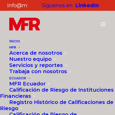
info@mf-rating.com
Síguenos en
LinkedIn
INICIO
MFR
Acerca de nosotros
COMPARTIR
Nuestro equipo
Servicios y reportes
Trabaja con nosotros
ECUADOR
MFR Ecuador
Asistente Administrativo-
Calificación de Riesgo de Instituciones
Ecuador
Financieras
Registro Histórico de Calificaciones de
Híbrido - Medio tiempo
Riesgo
Calificación de Riesgo de