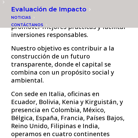
independientes, información y
Evaluación de Impacto
experticia técnica a la industria de las
finanzas inclusivas y sostenibles para
NOTICIAS
CONTÁCTANOS
promover mejores prácticas y facilitar
inversiones responsables.
Nuestro objetivo es contribuir a la
construcción de un futuro
transparente, donde el capital se
combina con un propósito social y
ambiental.
Con sede en Italia, oficinas en
Ecuador, Bolivia, Kenia y Kirguistán, y
presencia en Colombia, México,
Bélgica, España, Francia, Países Bajos,
Reino Unido, Filipinas e India,
operamos en cuatro continentes