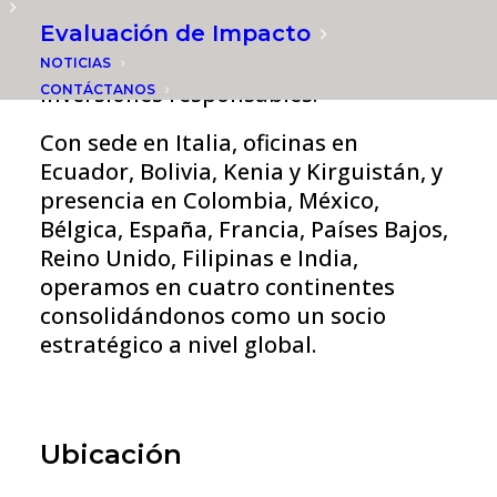
experticia técnica a la industria de las
Evaluación de Impacto
finanzas inclusivas y sostenibles para
promover mejores prácticas y facilitar
NOTICIAS
inversiones responsables.
CONTÁCTANOS
Con sede en Italia, oficinas en
Ecuador, Bolivia, Kenia y Kirguistán, y
presencia en Colombia, México,
Bélgica, España, Francia, Países Bajos,
Reino Unido, Filipinas e India,
operamos en cuatro continentes
consolidándonos como un socio
estratégico a nivel global.
Ubicación