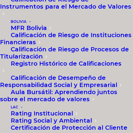
Instrumentos para el Mercado de Valores
BOLIVIA
MFR Bolivia
Calificación de Riesgo de Instituciones
Financieras
Calificación de Riesgo de Procesos de
Titularización
Descripción
Registro Histórico de Calificaciones
Calificación de Desempeño de
Responsabilidad Social y Empresarial
Acerca de MFR
Aula Bursátil: Aprendiendo juntos
sobre el mercado de valores
MFR es una Calificadora de Riesgos
LAC
Global, con 20 años de experiencia,
Rating Institucional
que proporciona opiniones
Rating Social y Ambiental
independientes, información y
Certificación de Protección al Cliente