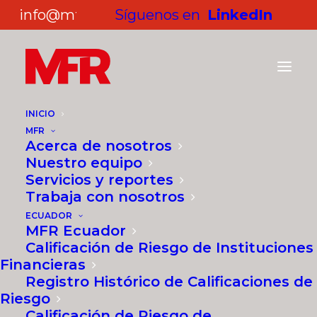
info@mf-rating.com
Síguenos en
LinkedIn
INICIO
MFR
Acerca de nosotros
COMPARTIR
Nuestro equipo
Servicios y reportes
Trabaja con nosotros
ECUADOR
MFR Ecuador
Analista/ Analista Senior-
Calificación de Riesgo de Instituciones
LAC
Financieras
Registro Histórico de Calificaciones de
Remoto - Tiempo completo
Riesgo
Calificación de Riesgo de